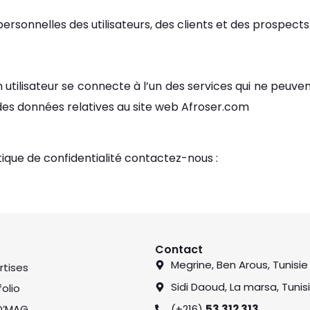
ersonnelles des utilisateurs, des clients et des prospec
n utilisateur se connecte à l’un des services qui ne peuve
 des données relatives au site web Afroser.com
tique de confidentialité contactez-nous :
hello@afroser.
Contact
Megrine, Ben Arous, Tunisie
rtises
Sidi Daoud, La marsa, Tunis
folio
O’MAG
(+216)
53 312 313