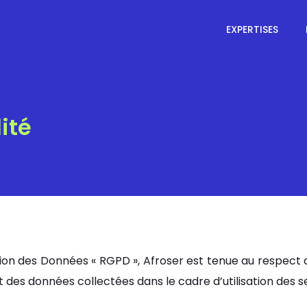
EXPERTISES
ité
n des Données « RGPD », Afroser est tenue au respect de
t des données collectées dans le cadre d’utilisation des s